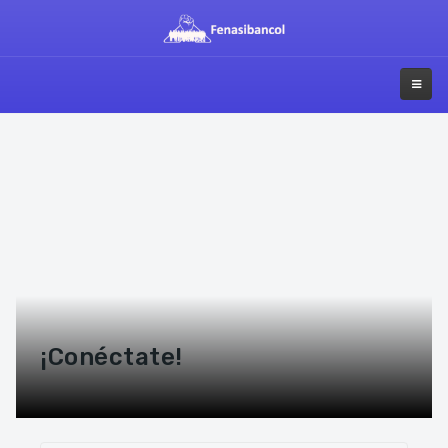
¡Conéctate!