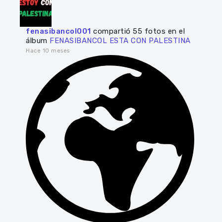
fenasibancol001
compartió 55 fotos en el
álbum
FENASIBANCOL ESTA CON PALESTINA
Hace 10 meses